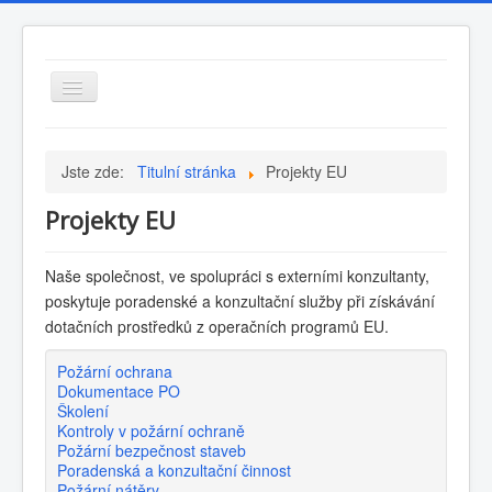
Přepnout
navigaci
Jste zde:
Titulní stránka
Projekty EU
Projekty EU
Bezpečnost a
Osobní ochranné
Naše společnost, ve spolupráci s externími konzultanty,
ochrana zdraví při
pracovní
poskytuje poradenské a konzultační služby při získávání
práci
prostředky
dotačních prostředků z operačních programů EU.
Požární ochrana
Dokumentace PO
Kotvící zařízení
Školení
Kontroly v požární ochraně
Požární bezpečnost staveb
Poradenská a konzultační činnost
Požární nátěry