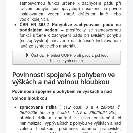
samosvornou funkcí určené k zachycení pádu při
svislém pohybu (sestup/výstup) nasazené na pevně
instalovaném vedení (např. drátěném laně nebo
vodicí kolejnici),
ČSN EN 353-2 Pohyblivé zachycovače pádu na
poddajném vedení
– prostředky se samosvornou
funkcí určené k zachycení pádu při svislém pohybu
(sestup/výstup) nasazené na dočasně instalovaném
laně ze syntetického materiálu,
Číst dál: Přehled OOPP proti pádu z pohledu
technických norem
Povinnosti spojené s pohybem ve
výškách a nad volnou hloubkou
Povinnosti spojené s pohybem ve výškách a nad
volnou hloubkou
zpracovaná rizika
[
102 odst. 3 a 4 zákona č.
262/2006 Sb. a § 4 odst. 1 NV č. 390/2021 Sb.
] –
přehled rizik a opatření k jejich odstranění či
minimalizaci, vyplývajících z pohybu ve výškách a nad
volnou hloubkou, podmínek daného pracoviště,