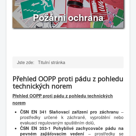
Požární ochrana
Jste zde:
Titulní stránka
Přehled OOPP proti pádu z pohledu
technických norem
Přehled OOPP proti pádu z pohledu technických
norem
ČSN EN 341 Slaňovací zařízení pro záchranu
–
prostředky určené k záchraně, vyproštění nebo
evakuaci regulovaným spuštěním dolů,
ČSN EN 353-1 Pohyblivé zachycovače pádu na
pevném zajišťovacím vedení
– prostředky se