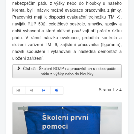
nebezpečím pádu z výšky nebo do hloubky u našeho
klienta, byl i nácvik možné evakuace pracovníka z jímky.
Pracovníci mají k dispozici evakuační trojnožku TM -9,
naviják RUP 502, celotělové postroje, smyčky, spojky a
další vybavení a které aktivně používají při práci v riziku
pádu. V rámci nácviku evakuace, proběhla kontrola a
složení zařízení TM- 9, zajištění pracovníka (figuranta),
nácvik spouštění i vytahování a následná demontáž a
uložení zařízení.
Číst dál: Školení BOZP na pracovištích s nebezpečím
pádu z výšky nebo do hloubky
Strana 1 z 4